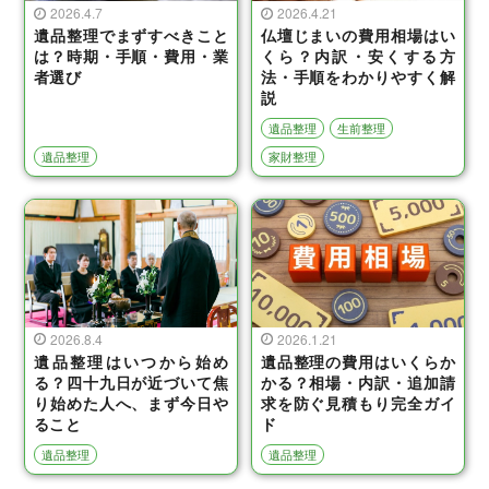
2026.4.7
2026.4.21
遺品整理でまずすべきこと
仏壇じまいの費用相場はい
は？時期・手順・費用・業
くら？内訳・安くする方
者選び
法・手順をわかりやすく解
説
遺品整理
生前整理
遺品整理
家財整理
2026.8.4
2026.1.21
遺品整理はいつから始め
遺品整理の費用はいくらか
る？四十九日が近づいて焦
かる？相場・内訳・追加請
り始めた人へ、まず今日や
求を防ぐ見積もり完全ガイ
ること
ド
遺品整理
遺品整理