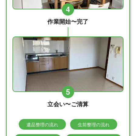
4
作業開始〜完了
5
立会い〜ご清算
遺品整理の流れ
生前整理の流れ