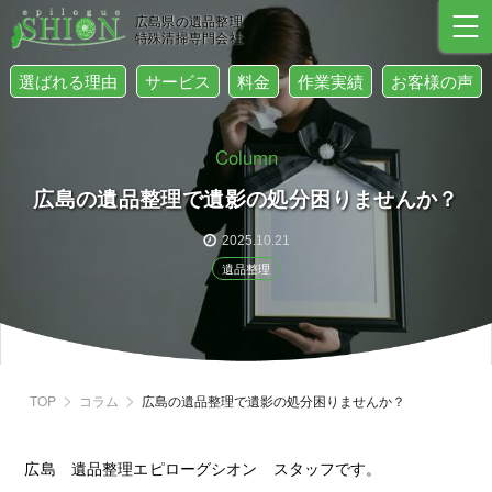
広島県の遺品整理
特殊清掃専門会社
選ばれる理由
サービス
料金
作業実績
お客様の声
Column
広島の遺品整理で遺影の処分困りませんか？
2025.10.21
遺品整理
TOP
コラム
広島の遺品整理で遺影の処分困りませんか？
広島 遺品整理エピローグシオン スタッフです。