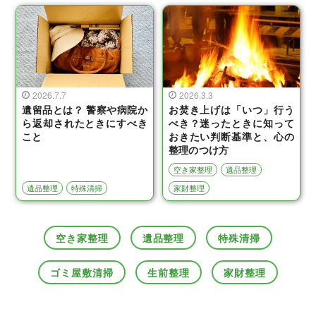
2026.7.7
2026.3.3
遺留品とは？ 警察や病院か
お焚き上げは「いつ」行う
ら返却されたときにすべき
べき？迷ったときに知って
こと
おきたい判断基準と、心の
整理のつけ方
空き家整理
遺品整理
遺品整理
特殊清掃
家財整理
空き家整理
遺品整理
特殊清掃
ゴミ屋敷清掃
生前整理
家財整理