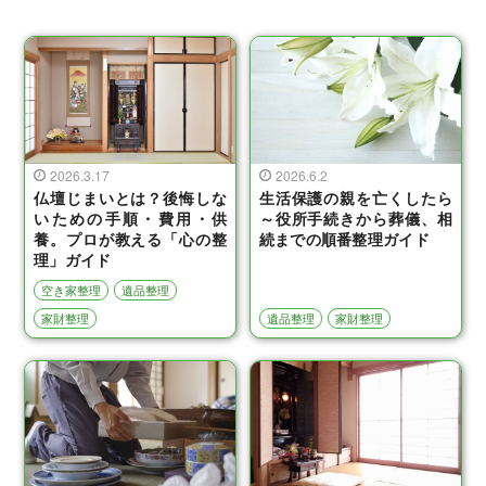
2026.3.17
2026.6.2
仏壇じまいとは？後悔しな
生活保護の親を亡くしたら
いための手順・費用・供
～役所手続きから葬儀、相
養。プロが教える「心の整
続までの順番整理ガイド
理」ガイド
空き家整理
遺品整理
家財整理
遺品整理
家財整理