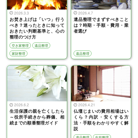
2026.3.3
2026.4.7
お焚き上げは「いつ」行う
遺品整理でまずすべきこと
べき？迷ったときに知って
は？時期・手順・費用・業
おきたい判断基準と、心の
者選び
整理のつけ方
空き家整理
遺品整理
家財整理
遺品整理
2026.6.2
2026.4.21
生活保護の親を亡くしたら
仏壇じまいの費用相場はい
～役所手続きから葬儀、相
くら？内訳・安くする方
続までの順番整理ガイド
法・手順をわかりやすく解
説
遺品整理
生前整理