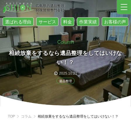
広島県の遺品整理
特殊清掃専門会社
選ばれる理由
サービス
料金
作業実績
お客様の声
Column
相続放棄をするなら遺品整理をしてはいけな
い！？
2025.10.21
遺品整理
TOP
コラム
相続放棄をするなら遺品整理をしてはいけない！？