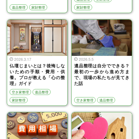
遺品整理
家財整理
家財整理
2026.3.17
2026.5.5
仏壇じまいとは？後悔しな
遺品整理は自分でできる？
いための手順・費用・供
最初の一歩から進め方ま
養。プロが教える「心の整
で、現場の私たちが見てき
理」ガイド
た話
空き家整理
遺品整理
家財整理
空き家整理
遺品整理