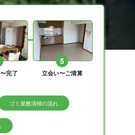
5
始〜完了
立会い〜ご清算
ゴミ屋敷清掃の流れ
れ