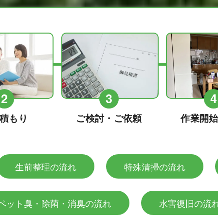
2
3
4
積もり
ご検討・ご依頼
作業開
生前整理の流れ
特殊清掃の流れ
ペット臭・除菌・消臭の流れ
水害復旧の流