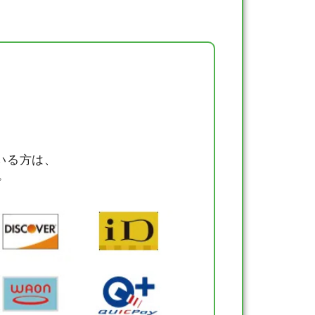
いる方は、
。