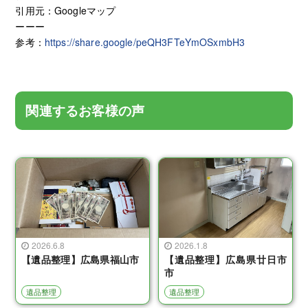
引用元：Googleマップ
ーーー
参考：
https://share.google/peQH3FTeYmOSxmbH3
関連するお客様の声
2026.6.8
2026.1.8
【遺品整理】広島県福山市
【遺品整理】広島県廿日市
市
遺品整理
遺品整理