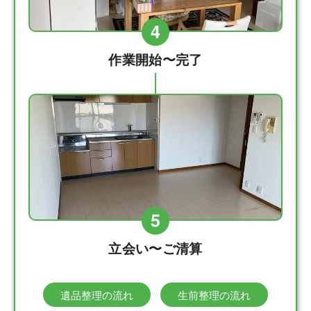
4
作業開始〜完了
5
立会い〜ご清算
遺品整理の流れ
生前整理の流れ