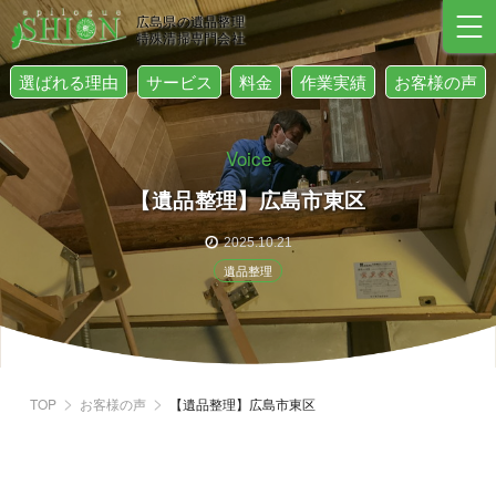
広島県の遺品整理
特殊清掃専門会社
選ばれる理由
サービス
料金
作業実績
お客様の声
Voice
【遺品整理】広島市東区
2025.10.21
遺品整理
TOP
お客様の声
【遺品整理】広島市東区