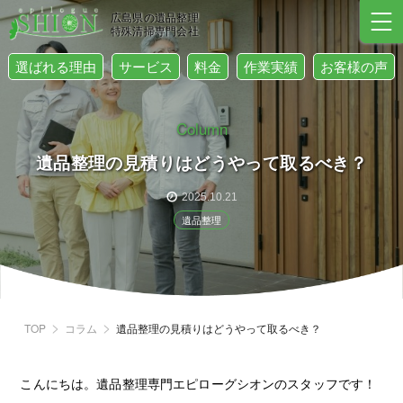
広島県の遺品整理
特殊清掃専門会社
選ばれる理由
サービス
料金
作業実績
お客様の声
Column
遺品整理の見積りはどうやって取るべき？
2025.10.21
遺品整理
TOP
コラム
遺品整理の見積りはどうやって取るべき？
こんにちは。遺品整理専門エピローグシオンのスタッフです！