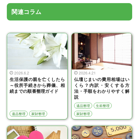
関連コラム
2026.6.2
2026.4.21
生活保護の親を亡くしたら
仏壇じまいの費用相場はい
～役所手続きから葬儀、相
くら？内訳・安くする方
続までの順番整理ガイド
法・手順をわかりやすく解
説
遺品整理
生前整理
遺品整理
家財整理
家財整理