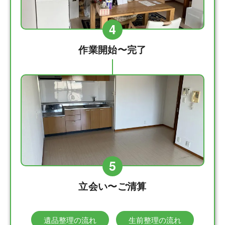
4
作業開始〜完了
5
立会い〜ご清算
遺品整理の流れ
生前整理の流れ