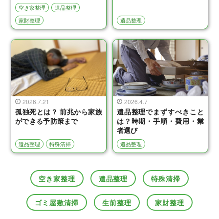
空き家整理
遺品整理
家財整理
遺品整理
2026.7.21
2026.4.7
孤独死とは？ 前兆から家族
遺品整理でまずすべきこと
ができる予防策まで
は？時期・手順・費用・業
者選び
遺品整理
特殊清掃
遺品整理
空き家整理
遺品整理
特殊清掃
ゴミ屋敷清掃
生前整理
家財整理