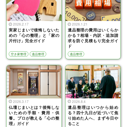
2026.2.17
2026.1.21
実家じまいで後悔しないた
遺品整理の費用はいくらか
めの「心の整理」と「家の
かる？相場・内訳・追加請
片付け」完全ガイド
求を防ぐ見積もり完全ガイ
ド
空き家整理
遺品整理
遺品整理
2026.3.17
2026.8.4
仏壇じまいとは？後悔しな
遺品整理はいつから始め
いための手順・費用・供
る？四十九日が近づいて焦
養。プロが教える「心の整
り始めた人へ、まず今日や
理」ガイド
ること