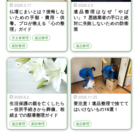
2026.3.17
2026.2.3
仏壇じまいとは？後悔しな
遺品整理はなぜ「やば
いための手順・費用・供
い」？ 悪徳業者の手口と絶
養。プロが教える「心の整
対に失敗しないための防衛
理」ガイド
策
空き家整理
遺品整理
家財整理
遺品整理
2026.6.2
2025.11.25
生活保護の親を亡くしたら
要注意！遺品整理で捨てて
～役所手続きから葬儀、相
はいけないもの16選！
続までの順番整理ガイド
遺品整理
家財整理
遺品整理