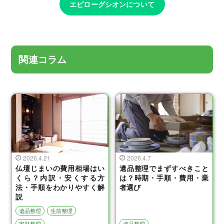
エピローグシオンについて
関連コラム
2026.4.21
2026.4.7
仏壇じまいの費用相場はい
遺品整理でまずすべきこと
くら？内訳・安くする方
は？時期・手順・費用・業
法・手順をわかりやすく解
者選び
説
遺品整理
生前整理
家財整理
遺品整理