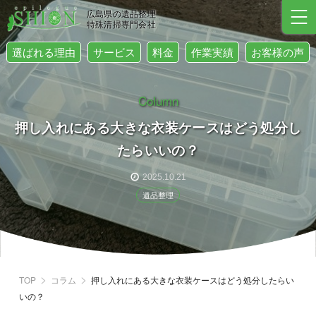
広島県の遺品整理
特殊清掃専門会社
選ばれる理由
サービス
料金
作業実績
お客様の声
Column
押し入れにある大きな衣装ケースはどう処分し
たらいいの？
2025.10.21
遺品整理
TOP
コラム
押し入れにある大きな衣装ケースはどう処分したらい
いの？