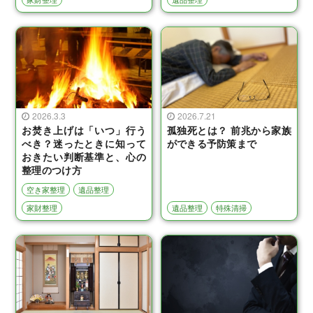
2026.3.3
2026.7.21
お焚き上げは「いつ」行う
孤独死とは？ 前兆から家族
べき？迷ったときに知って
ができる予防策まで
おきたい判断基準と、心の
整理のつけ方
空き家整理
遺品整理
家財整理
遺品整理
特殊清掃