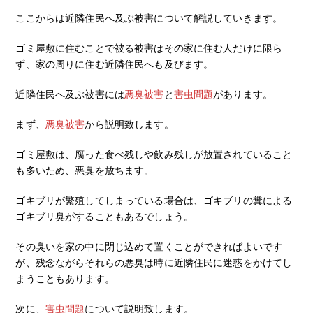
ここからは近隣住民へ及ぶ被害について解説していきます。
ゴミ屋敷に住むことで被る被害はその家に住む人だけに限ら
ず、家の周りに住む近隣住民へも及びます。
近隣住民へ及ぶ被害には
悪臭被害
と
害虫問題
があります。
まず、
悪臭被害
から説明致します。
ゴミ屋敷は、腐った食べ残しや飲み残しが放置されていること
も多いため、悪臭を放ちます。
ゴキブリが繁殖してしまっている場合は、ゴキブリの糞による
ゴキブリ臭がすることもあるでしょう。
その臭いを家の中に閉じ込めて置くことができればよいです
が、残念ながらそれらの悪臭は時に近隣住民に迷惑をかけてし
まうこともあります。
次に、
害虫問題
について説明致します。