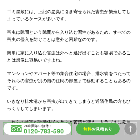
ゴミ屋敷には、上記の悪臭に引き寄せられた害虫が繁殖してし
まっているケースが多いです。
害虫は隙間という隙間から入り込む習性があるため、すべての
害虫の侵入を防ぐことは意外と困難なのです。
簡単に家に入り込む害虫は外へと逃げ出すことも容易であるこ
とは想像に容易いですよね。
マンションやアパート等の集合住宅の場合、排水管をつたって
それらの害虫が別の階の住民の部屋まで移動することもあるの
です。
いきなり排水溝から害虫が出てきてしまうと近隣住民の方もび
っくりしてしまいます。
これらの被害が近隣住民へ及ぶと苦情が増え、トラブルに発展
24時間年中無休！
してしまうかもしれません。
無料
お見積もり
0120-783-590