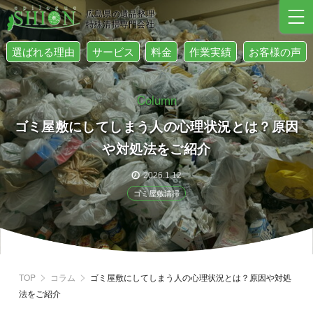
広島県の遺品整理
特殊清掃専門会社
選ばれる理由
サービス
料金
作業実績
お客様の声
Column
ゴミ屋敷にしてしまう人の心理状況とは？原因
や対処法をご紹介
2026.1.12
ゴミ屋敷清掃
TOP
コラム
ゴミ屋敷にしてしまう人の心理状況とは？原因や対処
法をご紹介