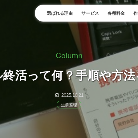
選ばれる理由
サービス
各種料金
作
Column
ル終活って何？手順や方法
2025.10.21
生前整理