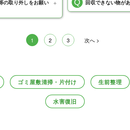
等の取り外しをお願い
回収できない物が
1
2
3
次へ >
ゴミ屋敷清掃・片付け
生前整理
水害復旧