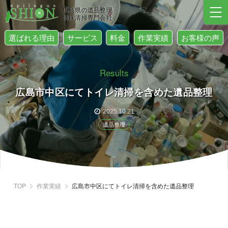
広島県の遺品整理
特殊清掃専門会社
選ばれる理由
サービス
料金
作業実績
お客様の声
Results
広島市中区にてトイレ清掃を含めた遺品整理
2025.10.21
遺品整理
TOP
作業実績
広島市中区にてトイレ清掃を含めた遺品整理