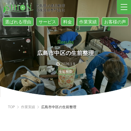
広島県の遺品整理
特殊清掃専門会社
選ばれる理由
サービス
料金
作業実績
お客様の声
Results
広島市中区の生前整理
2026.1.9
生前整理
TOP
作業実績
広島市中区の生前整理