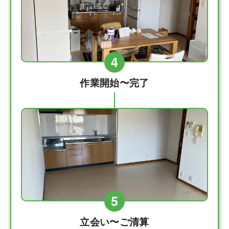
4
作業開始〜完了
5
立会い〜ご清算