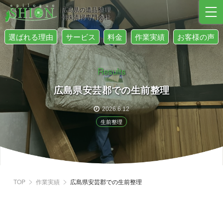
広島県の遺品整理
特殊清掃専門会社
選ばれる理由
サービス
料金
作業実績
お客様の声
Results
広島県安芸郡での生前整理
2026.6.12
生前整理
TOP
作業実績
広島県安芸郡での生前整理