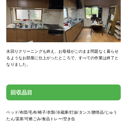
水回りクリーニングも終え、お母様がこのまま問題なく暮らせ
るようなお部屋に仕上がったところで、すべての作業は終了と
なりました。
回収品目
ベッド/布団/毛布/椅子/衣類/冷蔵庫/灯油/タンス/贈答品/じゅう
たん/茣蓙/可燃ごみ/食品トレー/空き缶