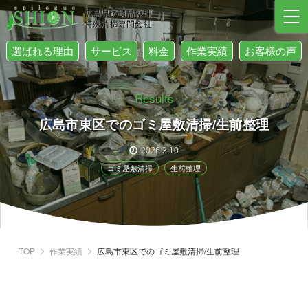
広島県の遺品整理
特殊清掃専門会社
選ばれる理由
サービス
料金
作業実績
お客様の声
Results
広島市東区でのゴミ屋敷清掃/生前整理
2026.3.10
ゴミ屋敷清掃
生前整理
TOP
作業実績
広島市東区でのゴミ屋敷清掃/生前整理