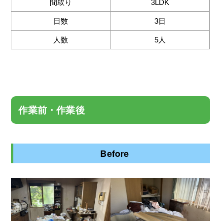
間取り
3LDK
日数
3日
人数
5人
作業前・作業後
Before